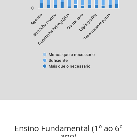
0
Canetinha hidrográfica
Tesoura sem ponta
Borracha branca
Lápis grafite
Agenda
Giz de cera
Menos que o necessário
Suficiente
Mais que o necessário
Ensino Fundamental (1º ao 6º
ano)