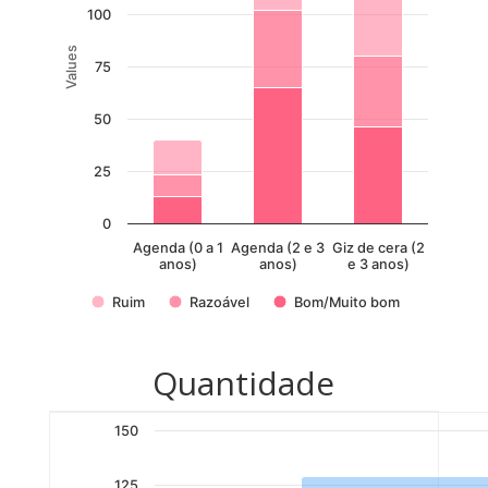
100
Values
75
50
25
0
Agenda (0 a 1
Agenda (2 e 3
Giz de cera (2
anos)
anos)
e 3 anos)
Ruim
Razoável
Bom/Muito bom
Quantidade
150
125