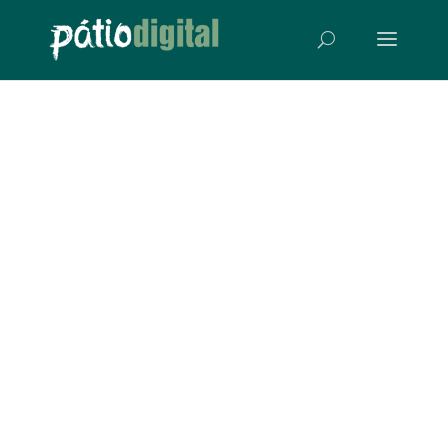
Resultados: kit de
material escolar
A segunda pesquisa do Pátio Digital levantou a opinião
da comunidade escolar sobre os kits de material
escolar. Os
3795 participantes
vinculados a 8
segmentos educacionais diferentes contribuíram com
a avaliação da qualidade e quantidade dos itens que
compõem os kits. A página reúne os principais
resultados e as avaliações detalhadas podem ser
acessadas na base de dados da pesquisa, disponível