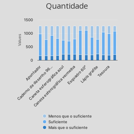
Quantidade
1500
1000
Values
500
0
Lápis grafite
Caneta esferográfica azul
Tesoura
Caneta esferográfica vermelha
Apontador
Esquadro 60°
Caderno de desenho 96…
Menos que o suficiente
Suficiente
Mais que o suficiente