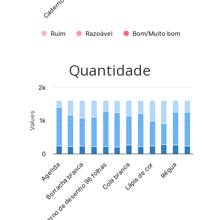
Ruim
Razoável
Bom/Muito bom
Quantidade
2k
Values
1k
0
Caderno de desenho 96 folhas
Agenda
Borracha branca
Cola branca
Lápis de cor
Régua